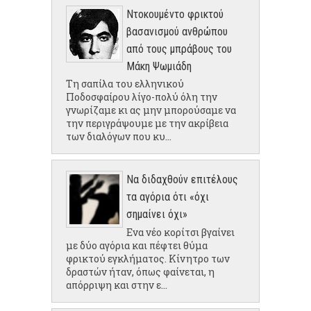
Ντοκουμέντο φρικτού
βασανισμού ανθρώπου
από τους μπράβους του
Μάκη Ψωμιάδη
Τη σαπίλα του ελληνικού
Ποδοσφαίρου λίγο-πολύ όλη την
γνωρίζαμε κι ας μην μπορούσαμε να
την περιγράψουμε με την ακρίβεια
των διαλόγων που κυ...
Να διδαχθούν επιτέλους
τα αγόρια ότι «όχι
σημαίνει όχι»
Ενα νέο κορίτσι βγαίνει
με δύο αγόρια και πέφτει θύμα
φρικτού εγκλήματος. Κίνητρο των
δραστών ήταν, όπως φαίνεται, η
απόρριψη και στην ε...