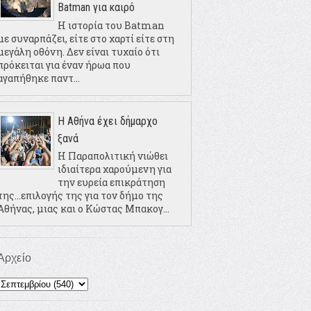
Batman για καιρό
Η ιστορία του Batman
με συναρπάζει, είτε στο χαρτί είτε στη
μεγάλη οθόνη. Δεν είναι τυχαίο ότι
πρόκειται για έναν ήρωα που
αγαπήθηκε παντ...
Η Αθήνα έχει δήμαρχο
ξανά
Η Παραπολιτική νιώθει
ιδιαίτερα χαρούμενη για
την ευρεία επικράτηση
της...επιλογής της για τον δήμο της
Αθήνας, μιας και ο Κώστας Μπακογ...
Αρχείο