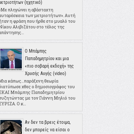
μετριοτήτων (ηχητικό)
«Με πληγώνει η αβάσταχτη
αυταρέσκεια των μετριοτήτων». Αυτή
ήταν η φράση που ήρθε στο μυαλό του
Νίκου Αλιβιζάτου στο τέλος της
απάντησης...
Ο Μπάμπης
Παπαδημητρίου και μια
«πιο σοβαρή εκδοχή» της
Χρυσής Αυγής (video)
Μια κάπως...παράξενη θεωρία
διατύπωσε χθες ο δημοσιογράφος του
ΣΚΑΙ Μπάμπης Παπαδημητρίου
συζητώντας με τον Γιάννη Μηλιό του
ΣΥΡΙΖΑ. Ο κ...
Αν δεν τα βρεις έτοιμα,
δεν μπορείς να είσαι ο