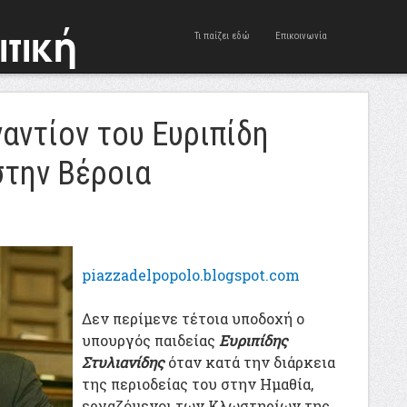
Τι παίζει εδώ
Επικοινωνία
αντίον του Ευριπίδη
στην Βέροια
piazzadelpopolo.blogspot.com
Δεν περίμενε τέτοια υποδοχή ο
υπουργός παιδείας
Ευριπίδης
Στυλιανίδης
όταν κατά την διάρκεια
της περιοδείας του στην Ημαθία,
εργαζόμενοι των Κλωστηρίων της