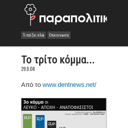
Τι παίζει εδώ
Επικοινωνία
Το τρίτο κόμμα...
29.9.08
Aπό το
www.dentnews.net/
.