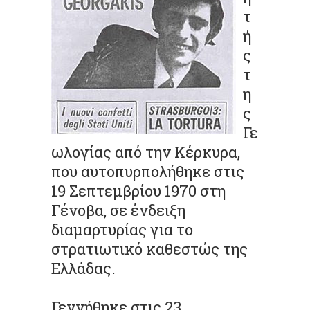
τ
ή
ς
τ
η
ς
Γε
ωλογίας από την Κέρκυρα,
που αυτοπυρπολήθηκε στις
19 Σεπτεμβρίου 1970 στη
Γένοβα, σε ένδειξη
διαμαρτυρίας για το
στρατιωτικό καθεστώς της
Ελλάδας.
Γεννήθηκε στις 23