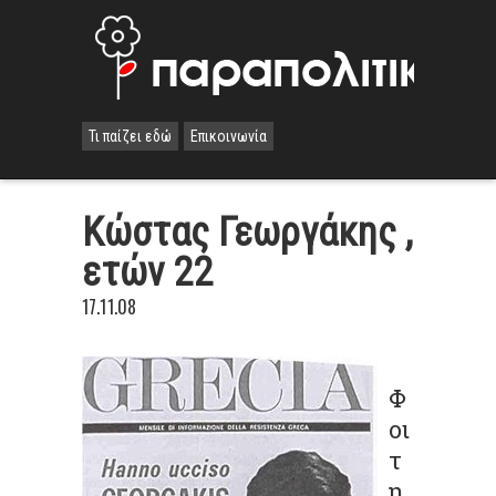
Τι παίζει εδώ
Επικοινωνία
Κώστας Γεωργάκης ,
ετών 22
17.11.08
Φ
οι
τ
η