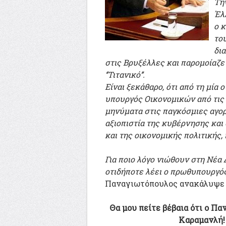
Την
Έλ
ο 
το
δια
στις Βρυξέλλες και παρομοίαζε 
‘’Τιτανικό’’.
Είναι ξεκάθαρο, ότι από τη μία
υπουργός Οικονομικών από τις
μηνύματα στις παγκόσμιες αγορ
αξιοπιστία της κυβέρνησης και
και της οικονομικής πολιτικής,
Για ποιο λόγο νιώθουν στη Νέα
οτιδήποτε λέει ο πρωθυπουργός
Παναγιωτόπουλος ανακάλυψ
Θα μου πείτε βέβαια ότι ο Π
Καραμανλή! 