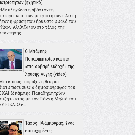
μετριοτήτων (ηχητικό)
«Με πληγώνει η αβάσταχτη
αυταρέσκεια των μετριοτήτων». Αυτή
ήταν η φράση που ήρθε στο μυαλό του
Νίκου Αλιβιζάτου στο τέλος της
απάντησης...
Ο Μπάμπης
Παπαδημητρίου και μια
«πιο σοβαρή εκδοχή» της
Χρυσής Αυγής (video)
Μια κάπως...παράξενη θεωρία
διατύπωσε χθες ο δημοσιογράφος του
ΣΚΑΙ Μπάμπης Παπαδημητρίου
συζητώντας με τον Γιάννη Μηλιό του
ΣΥΡΙΖΑ. Ο κ...
Τάσος Φλάμπουρας, ένας
επιτυχημένος