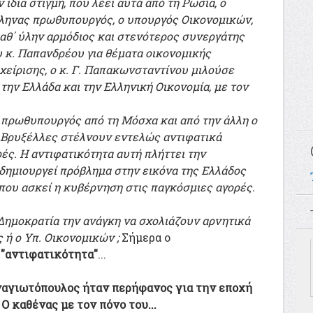
 ίδια στιγμή, που λέει αυτά από τη Ρωσία, ο
ληνας πρωθυπουργός, ο υπουργός Οικονομικών,
καθ΄ ύλην αρμόδιος και στενότερος συνεργάτης
υ κ. Παπανδρέου για θέματα οικονομικής
χείρισης, ο κ. Γ. Παπακωνσταντίνου μιλούσε
την Ελλάδα και την Ελληνική Οικονομία, με τον
 ο πρωθυπουργός από τη Μόσχα και από την άλλη ο
 Βρυξέλλες στέλνουν εντελώς αντιφατικά
ές. Η αντιφατικότητα αυτή πλήττει την
 δημιουργεί πρόβλημα στην εικόνα της Ελλάδος
 που ασκεί η κυβέρνηση στις παγκόσμιες αγορές.
 Δημοκρατία την ανάγκη να σχολιάζουν αρνητικά
 ή ο Υπ. Οικονομικών ;
Σήμερα ο
ε
"αντιφατικότητα"
...
αναγιωτόπουλος ήταν περήφανος για την εποχή
Ο καθένας με τον πόνο του...