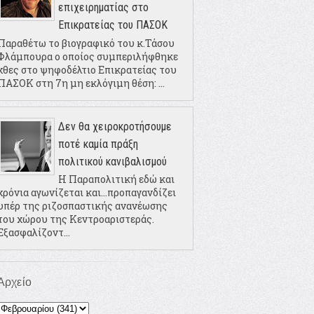
επιχειρηματίας στο
Επικρατείας του ΠΑΣΟΚ
Παραθέτω το βιογραφικό του κ.Τάσου
Φλάμπουρα ο οποίος συμπεριλήφθηκε
χθες στο ψηφοδέλτιο Επικρατείας του
ΠΑΣΟΚ στη 7η μη εκλόγιμη θέση: ...
Δεν θα χειροκροτήσουμε
ποτέ καμία πράξη
πολιτικού κανιβαλισμού
Η Παραπολιτική εδώ και
χρόνια αγωνίζεται και...προπαγανδίζει
υπέρ της ριζοσπαστικής ανανέωσης
του χώρου της Κεντροαριστεράς.
Εξασφαλίζοντ...
Αρχείο