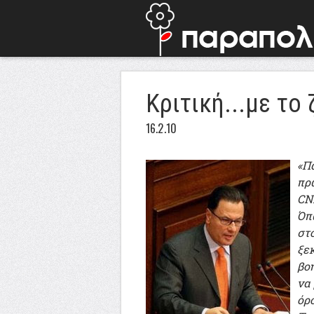
Κριτική...με το 
16.2.10
«Π
πρ
CN
Όπ
στο
ξεκ
βοή
να 
όρ