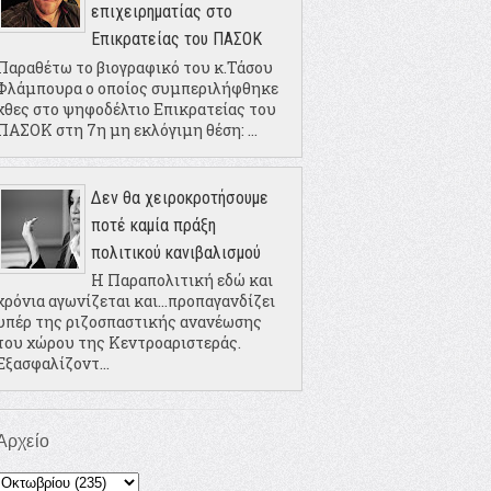
επιχειρηματίας στο
Επικρατείας του ΠΑΣΟΚ
Παραθέτω το βιογραφικό του κ.Τάσου
Φλάμπουρα ο οποίος συμπεριλήφθηκε
χθες στο ψηφοδέλτιο Επικρατείας του
ΠΑΣΟΚ στη 7η μη εκλόγιμη θέση: ...
Δεν θα χειροκροτήσουμε
ποτέ καμία πράξη
πολιτικού κανιβαλισμού
Η Παραπολιτική εδώ και
χρόνια αγωνίζεται και...προπαγανδίζει
υπέρ της ριζοσπαστικής ανανέωσης
του χώρου της Κεντροαριστεράς.
Εξασφαλίζοντ...
Αρχείο