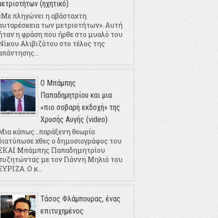
μετριοτήτων (ηχητικό)
«Με πληγώνει η αβάσταχτη
αυταρέσκεια των μετριοτήτων». Αυτή
ήταν η φράση που ήρθε στο μυαλό του
Νίκου Αλιβιζάτου στο τέλος της
απάντησης...
Ο Μπάμπης
Παπαδημητρίου και μια
«πιο σοβαρή εκδοχή» της
Χρυσής Αυγής (video)
Μια κάπως...παράξενη θεωρία
διατύπωσε χθες ο δημοσιογράφος του
ΣΚΑΙ Μπάμπης Παπαδημητρίου
συζητώντας με τον Γιάννη Μηλιό του
ΣΥΡΙΖΑ. Ο κ...
Τάσος Φλάμπουρας, ένας
επιτυχημένος