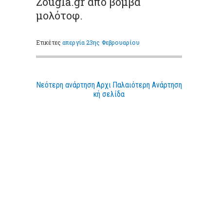
Zougla.gr από βόμβα
μολότοφ.
Ετικέτες
απεργία 23ης Φεβρουαρίου
Νεότερη ανάρτηση
Αρχι
Παλαιότερη Ανάρτηση
κή σελίδα