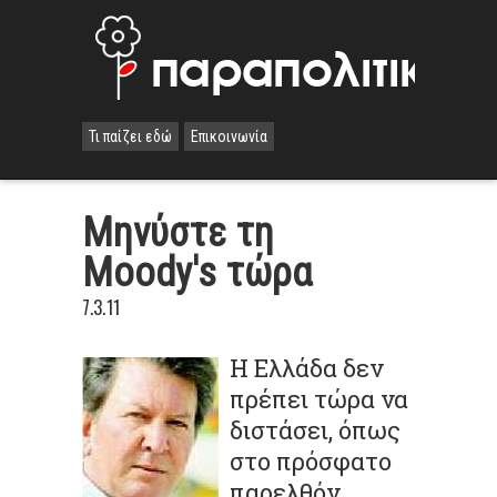
Τι παίζει εδώ
Επικοινωνία
Μηνύστε τη
Moody's τώρα
7.3.11
Η Ελλάδα δεν
πρέπει τώρα να
διστάσει, όπως
στο πρόσφατο
παρελθόν.