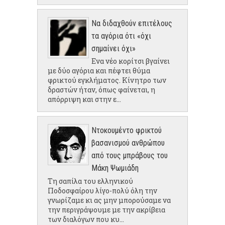
Να διδαχθούν επιτέλους
τα αγόρια ότι «όχι
σημαίνει όχι»
Ενα νέο κορίτσι βγαίνει
με δύο αγόρια και πέφτει θύμα
φρικτού εγκλήματος. Κίνητρο των
δραστών ήταν, όπως φαίνεται, η
απόρριψη και στην ε...
Ντοκουμέντο φρικτού
βασανισμού ανθρώπου
από τους μπράβους του
Μάκη Ψωμιάδη
Τη σαπίλα του ελληνικού
Ποδοσφαίρου λίγο-πολύ όλη την
γνωρίζαμε κι ας μην μπορούσαμε να
την περιγράψουμε με την ακρίβεια
των διαλόγων που κυ...