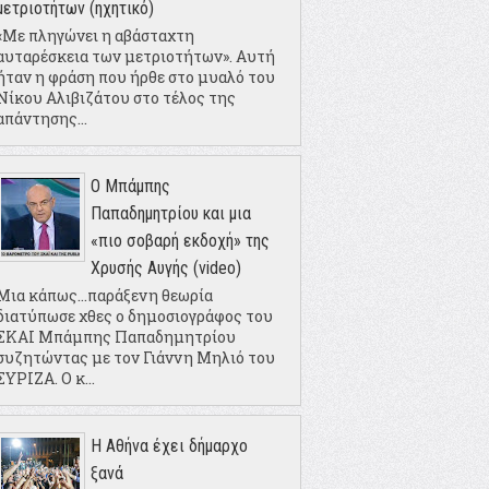
μετριοτήτων (ηχητικό)
«Με πληγώνει η αβάσταχτη
αυταρέσκεια των μετριοτήτων». Αυτή
ήταν η φράση που ήρθε στο μυαλό του
Νίκου Αλιβιζάτου στο τέλος της
απάντησης...
Ο Μπάμπης
Παπαδημητρίου και μια
«πιο σοβαρή εκδοχή» της
Χρυσής Αυγής (video)
Μια κάπως...παράξενη θεωρία
διατύπωσε χθες ο δημοσιογράφος του
ΣΚΑΙ Μπάμπης Παπαδημητρίου
συζητώντας με τον Γιάννη Μηλιό του
ΣΥΡΙΖΑ. Ο κ...
Η Αθήνα έχει δήμαρχο
ξανά