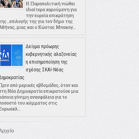
Η Παραπολιτική νιώθει
ιδιαίτερα χαρούμενη για
την ευρεία επικράτηση
της...επιλογής της για τον δήμο της
Αθήνας, μιας και ο Κώστας Μπακογ...
Δείγμα πρόωρης
κυβερνητικής αλαζονείας
η επισημοποίηση της
σχέσης ΣΚΑΙ-Νέας
Δημοκρατίας
Πριν από μερικές εβδομάδες, όταν και
στη Νέα Δημοκρατία επικρατούσε μια
κάποια γόνιμη ανασφάλεια για το
ποσοστό του κόμματος στις
Ευρωεκλ...
Αρχείο