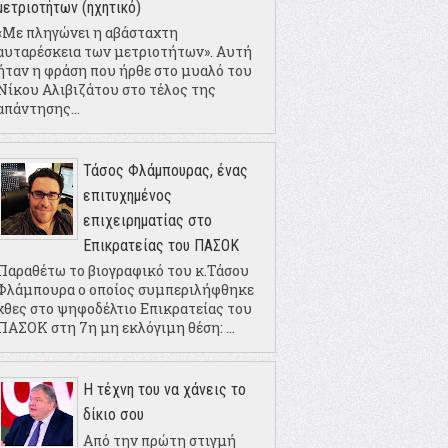
μετριοτήτων (ηχητικό)
«Με πληγώνει η αβάσταχτη
αυταρέσκεια των μετριοτήτων». Αυτή
ήταν η φράση που ήρθε στο μυαλό του
Νίκου Αλιβιζάτου στο τέλος της
απάντησης...
Τάσος Φλάμπουρας, ένας
επιτυχημένος
επιχειρηματίας στο
Επικρατείας του ΠΑΣΟΚ
Παραθέτω το βιογραφικό του κ.Τάσου
Φλάμπουρα ο οποίος συμπεριλήφθηκε
χθες στο ψηφοδέλτιο Επικρατείας του
ΠΑΣΟΚ στη 7η μη εκλόγιμη θέση: ...
Η τέχνη του να χάνεις το
δίκιο σου
Από την πρώτη στιγμή