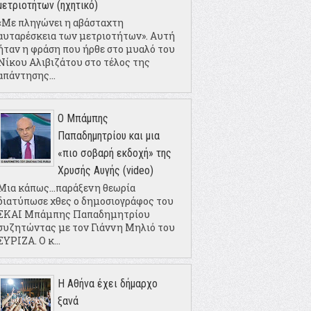
μετριοτήτων (ηχητικό)
«Με πληγώνει η αβάσταχτη
αυταρέσκεια των μετριοτήτων». Αυτή
ήταν η φράση που ήρθε στο μυαλό του
Νίκου Αλιβιζάτου στο τέλος της
απάντησης...
Ο Μπάμπης
Παπαδημητρίου και μια
«πιο σοβαρή εκδοχή» της
Χρυσής Αυγής (video)
Μια κάπως...παράξενη θεωρία
διατύπωσε χθες ο δημοσιογράφος του
ΣΚΑΙ Μπάμπης Παπαδημητρίου
συζητώντας με τον Γιάννη Μηλιό του
ΣΥΡΙΖΑ. Ο κ...
Η Αθήνα έχει δήμαρχο
ξανά