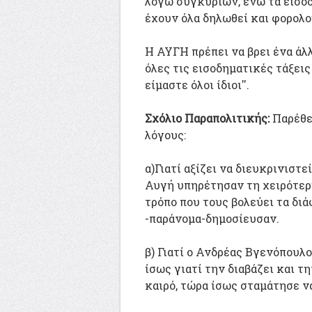
λόγω συγκυριών, ενώ τα εισοδ
έχουν όλα δηλωθεί και φορολο
Η ΑΥΓΗ πρέπει να βρει ένα άλ
όλες τις εισοδηματικές τάξεις
είμαστε όλοι ίδιοι''.
Σχόλιο Παραπολιτικής:
Παρέθε
λόγους:
α)Γιατί αξίζει να διευκρινιστε
Αυγή υπηρέτησαν τη χειρότερ
τρόπο που τους βολεύει τα δι
-παράνομα-δημοσίευσαν.
β) Γιατί ο Ανδρέας Βγενόπουλ
ίσως γιατί την διαβάζει και τ
καιρό, τώρα ίσως σταμάτησε ν