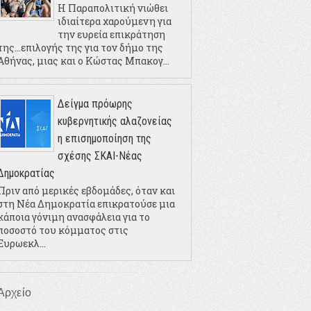
Η Παραπολιτική νιώθει
ιδιαίτερα χαρούμενη για
την ευρεία επικράτηση
της...επιλογής της για τον δήμο της
Αθήνας, μιας και ο Κώστας Μπακογ...
Δείγμα πρόωρης
κυβερνητικής αλαζονείας
η επισημοποίηση της
σχέσης ΣΚΑΙ-Νέας
Δημοκρατίας
Πριν από μερικές εβδομάδες, όταν και
στη Νέα Δημοκρατία επικρατούσε μια
κάποια γόνιμη ανασφάλεια για το
ποσοστό του κόμματος στις
Ευρωεκλ...
Αρχείο