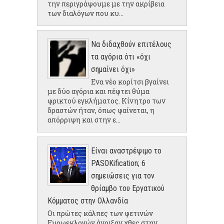
την περιγράψουμε με την ακρίβεια
των διαλόγων που κυ...
Να διδαχθούν επιτέλους
τα αγόρια ότι «όχι
σημαίνει όχι»
Ενα νέο κορίτσι βγαίνει
με δύο αγόρια και πέφτει θύμα
φρικτού εγκλήματος. Κίνητρο των
δραστών ήταν, όπως φαίνεται, η
απόρριψη και στην ε...
Είναι αναστρέψιμο το
PASOKification; 6
σημειώσεις για τον
θρίαμβο του Εργατικού
Κόμματος στην Ολλανδία
Οι πρώτες κάλπες των φετινών
Ευρωεκλογών άνοιξαν χθες στην