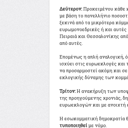
Δεύτερον:
Προκειμένου κάθε κ
με βάση το πανελλήνιο ποσοσ
ξεκινά από τα μικρότερα κόμμα
ευρωμονοεδρικές ή και αυτές τ
Πειραιά και Θεσσαλονίκης από
από αυτές.
Επομένως η απλή αναλογική, ό
ισχύει στις ευρωεκλογές και 
να προσαρμοστεί ακόμη και σ
εκλογικής δύναμης των κομμ
Τρίτον:
Η ανακήρυξη των υποψ
της προηγούμενης χρονιάς, δη
ευρωεκλογών και με ανοιχτή
Η εσωκομματική δημοκρατία θ
τυποποιηθεί
με νόμο.