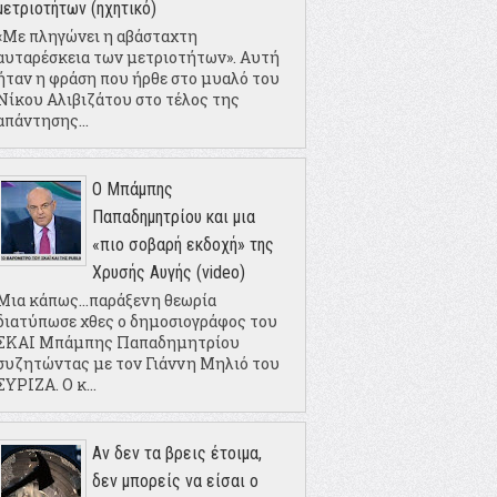
μετριοτήτων (ηχητικό)
«Με πληγώνει η αβάσταχτη
αυταρέσκεια των μετριοτήτων». Αυτή
ήταν η φράση που ήρθε στο μυαλό του
Νίκου Αλιβιζάτου στο τέλος της
απάντησης...
Ο Μπάμπης
Παπαδημητρίου και μια
«πιο σοβαρή εκδοχή» της
Χρυσής Αυγής (video)
Μια κάπως...παράξενη θεωρία
διατύπωσε χθες ο δημοσιογράφος του
ΣΚΑΙ Μπάμπης Παπαδημητρίου
συζητώντας με τον Γιάννη Μηλιό του
ΣΥΡΙΖΑ. Ο κ...
Αν δεν τα βρεις έτοιμα,
δεν μπορείς να είσαι ο