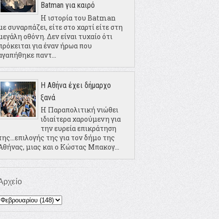
Batman για καιρό
Η ιστορία του Batman
με συναρπάζει, είτε στο χαρτί είτε στη
μεγάλη οθόνη. Δεν είναι τυχαίο ότι
πρόκειται για έναν ήρωα που
αγαπήθηκε παντ...
Η Αθήνα έχει δήμαρχο
ξανά
Η Παραπολιτική νιώθει
ιδιαίτερα χαρούμενη για
την ευρεία επικράτηση
της...επιλογής της για τον δήμο της
Αθήνας, μιας και ο Κώστας Μπακογ...
Αρχείο