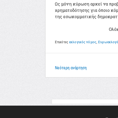
Ως μόνη κύρωση αρκεί να προ
χρηματοδότησης για όποιο κόμ
της εσωκομματικής δημοκρατί
Ολό
Ετικέτες
εκλογικός νόμος
,
Ευρωεκλογέ
Νεότερη ανάρτηση