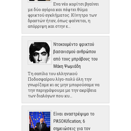
Ενα νέο κορίτσι βγαίνει
με δύο αγόρια και πέφτει θύμα
φρικτού εγκλήματος. Κίνητρο των
δραστών ήταν, όπως φαίνεται, η
απόρριψη και στην ε...
Ντοκουμέντο φρικτού
βασανισμού ανθρώπου
από τους μπράβους του
Μάκη Ψωμιάδη
Τη σαπίλα του ελληνικού
Ποδοσφαίρου λίγο-πολύ όλη την
γνωρίζαμε κι ας μην μπορούσαμε να
την περιγράψουμε με την ακρίβεια
των διαλόγων που κυ...
Είναι αναστρέψιμο το
PASOKification; 6
σημειώσεις για τον