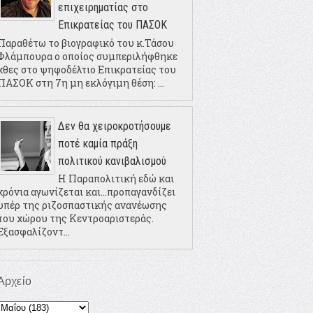
επιχειρηματίας στο
Επικρατείας του ΠΑΣΟΚ
Παραθέτω το βιογραφικό του κ.Τάσου
Φλάμπουρα ο οποίος συμπεριλήφθηκε
χθες στο ψηφοδέλτιο Επικρατείας του
ΠΑΣΟΚ στη 7η μη εκλόγιμη θέση: ...
Δεν θα χειροκροτήσουμε
ποτέ καμία πράξη
πολιτικού κανιβαλισμού
Η Παραπολιτική εδώ και
χρόνια αγωνίζεται και...προπαγανδίζει
υπέρ της ριζοσπαστικής ανανέωσης
του χώρου της Κεντροαριστεράς.
Εξασφαλίζοντ...
Αρχείο