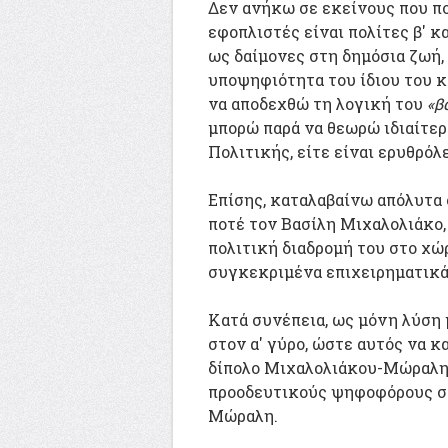
Δεν ανήκω σε εκείνους που πο
εφοπλιστές είναι πολίτες β' κ
ως δαίμονες στη δημόσια ζωή, 
υποψηφιότητα του ίδιου του κ
να αποδεχθώ τη λογική του
«β
μπορώ παρά να
θεωρώ ιδιαίτε
Πολιτικής, είτε είναι ερυθρόλ
Επίσης, καταλαβαίνω απόλυτα
ποτέ τον Βασίλη Μιχαλολιάκο,
πολιτική διαδρομή του στο χώρ
συγκεκριμένα επιχειρηματικά
Κατά συνέπεια, ως μόνη λύση 
στον α' γύρο, ώστε αυτός να κ
δίπολο Μιχαλολιάκου-Μώραλη σ
προοδευτικούς ψηφοφόρους στο
Μώραλη.