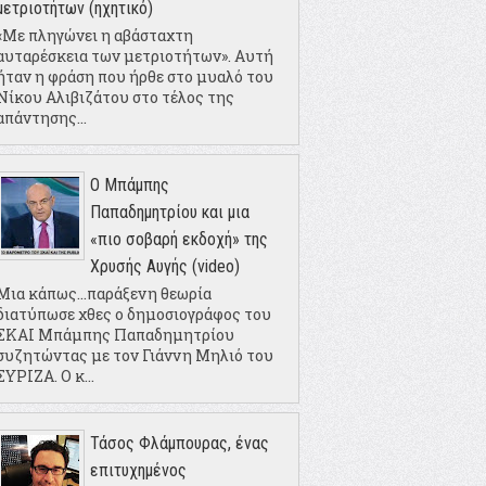
μετριοτήτων (ηχητικό)
«Με πληγώνει η αβάσταχτη
αυταρέσκεια των μετριοτήτων». Αυτή
ήταν η φράση που ήρθε στο μυαλό του
Νίκου Αλιβιζάτου στο τέλος της
απάντησης...
Ο Μπάμπης
Παπαδημητρίου και μια
«πιο σοβαρή εκδοχή» της
Χρυσής Αυγής (video)
Μια κάπως...παράξενη θεωρία
διατύπωσε χθες ο δημοσιογράφος του
ΣΚΑΙ Μπάμπης Παπαδημητρίου
συζητώντας με τον Γιάννη Μηλιό του
ΣΥΡΙΖΑ. Ο κ...
Τάσος Φλάμπουρας, ένας
επιτυχημένος