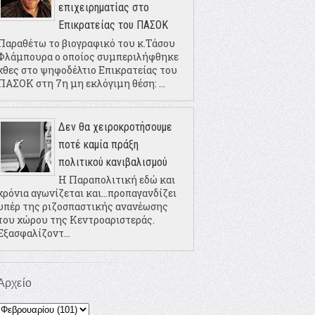
επιχειρηματίας στο
Επικρατείας του ΠΑΣΟΚ
Παραθέτω το βιογραφικό του κ.Τάσου
Φλάμπουρα ο οποίος συμπεριλήφθηκε
χθες στο ψηφοδέλτιο Επικρατείας του
ΠΑΣΟΚ στη 7η μη εκλόγιμη θέση: ...
Δεν θα χειροκροτήσουμε
ποτέ καμία πράξη
πολιτικού κανιβαλισμού
Η Παραπολιτική εδώ και
χρόνια αγωνίζεται και...προπαγανδίζει
υπέρ της ριζοσπαστικής ανανέωσης
του χώρου της Κεντροαριστεράς.
Εξασφαλίζοντ...
Αρχείο