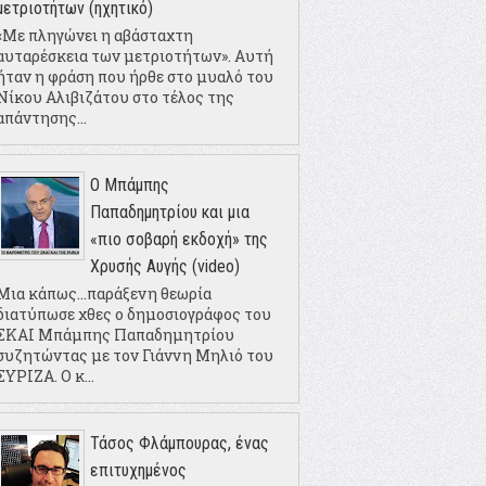
μετριοτήτων (ηχητικό)
«Με πληγώνει η αβάσταχτη
αυταρέσκεια των μετριοτήτων». Αυτή
ήταν η φράση που ήρθε στο μυαλό του
Νίκου Αλιβιζάτου στο τέλος της
απάντησης...
Ο Μπάμπης
Παπαδημητρίου και μια
«πιο σοβαρή εκδοχή» της
Χρυσής Αυγής (video)
Μια κάπως...παράξενη θεωρία
διατύπωσε χθες ο δημοσιογράφος του
ΣΚΑΙ Μπάμπης Παπαδημητρίου
συζητώντας με τον Γιάννη Μηλιό του
ΣΥΡΙΖΑ. Ο κ...
Τάσος Φλάμπουρας, ένας
επιτυχημένος