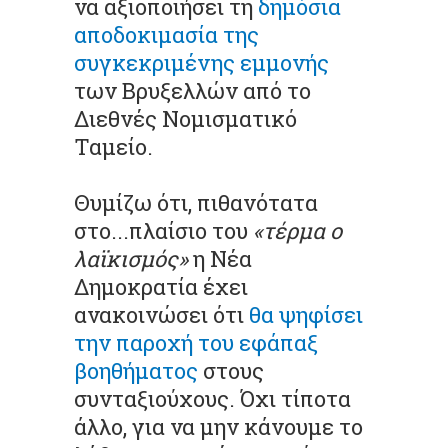
να αξιοποιήσει τη
δημόσια
αποδοκιμασία της
συγκεκριμένης εμμονής
των Βρυξελλών από το
Διεθνές Νομισματικό
Ταμείο.
Θυμίζω ότι, πιθανότατα
στο...πλαίσιο του
«τέρμα ο
λαϊκισμός»
η Νέα
Δημοκρατία έχει
ανακοινώσει ότι
θα ψηφίσει
την παροχή του εφάπαξ
βοηθήματος
στους
συνταξιούχους. Όχι τίποτα
άλλο, για να μην κάνουμε το