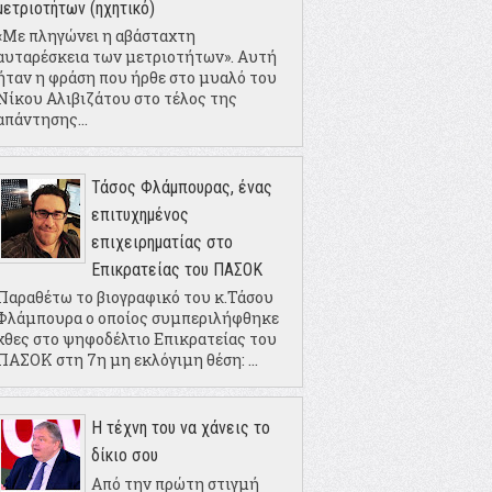
μετριοτήτων (ηχητικό)
«Με πληγώνει η αβάσταχτη
αυταρέσκεια των μετριοτήτων». Αυτή
ήταν η φράση που ήρθε στο μυαλό του
Νίκου Αλιβιζάτου στο τέλος της
απάντησης...
Τάσος Φλάμπουρας, ένας
επιτυχημένος
επιχειρηματίας στο
Επικρατείας του ΠΑΣΟΚ
Παραθέτω το βιογραφικό του κ.Τάσου
Φλάμπουρα ο οποίος συμπεριλήφθηκε
χθες στο ψηφοδέλτιο Επικρατείας του
ΠΑΣΟΚ στη 7η μη εκλόγιμη θέση: ...
Η τέχνη του να χάνεις το
δίκιο σου
Από την πρώτη στιγμή