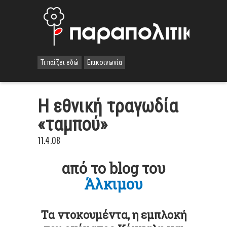
Τι παίζει εδώ
Επικοινωνία
Η εθνική τραγωδία
«ταμπού»
11.4.08
από το blog του
Άλκιμου
.
Τα ντοκουμέντα, η εμπλοκή