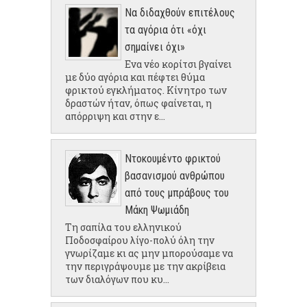
Να διδαχθούν επιτέλους
τα αγόρια ότι «όχι
σημαίνει όχι»
Ενα νέο κορίτσι βγαίνει
με δύο αγόρια και πέφτει θύμα
φρικτού εγκλήματος. Κίνητρο των
δραστών ήταν, όπως φαίνεται, η
απόρριψη και στην ε...
Ντοκουμέντο φρικτού
βασανισμού ανθρώπου
από τους μπράβους του
Μάκη Ψωμιάδη
Τη σαπίλα του ελληνικού
Ποδοσφαίρου λίγο-πολύ όλη την
γνωρίζαμε κι ας μην μπορούσαμε να
την περιγράψουμε με την ακρίβεια
των διαλόγων που κυ...