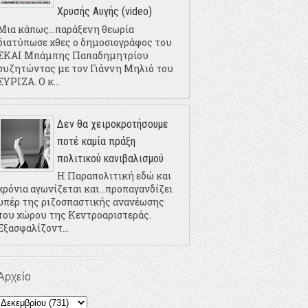
Χρυσής Αυγής (video)
Μια κάπως...παράξενη θεωρία
διατύπωσε χθες ο δημοσιογράφος του
ΣΚΑΙ Μπάμπης Παπαδημητρίου
συζητώντας με τον Γιάννη Μηλιό του
ΣΥΡΙΖΑ. Ο κ...
Δεν θα χειροκροτήσουμε
ποτέ καμία πράξη
πολιτικού κανιβαλισμού
Η Παραπολιτική εδώ και
χρόνια αγωνίζεται και...προπαγανδίζει
υπέρ της ριζοσπαστικής ανανέωσης
του χώρου της Κεντροαριστεράς.
Εξασφαλίζοντ...
Αρχείο