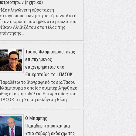
μετριοτήτων (ηχητικό)
«Με πληγώνει η αβάσταχτη
αυταρέσκεια των μετριοτήτων». Αυτή
ήταν η φράση που ήρθε στο μυαλό του
Νίκου Αλιβιζάτου στο τέλος της
απάντησης...
Τάσος Φλάμπουρας, ένας
επιτυχημένος
επιχειρηματίας στο
Επικρατείας του ΠΑΣΟΚ
Παραθέτω το βιογραφικό του κ.Τάσου
Φλάμπουρα ο οποίος συμπεριλήφθηκε
χθες στο ψηφοδέλτιο Επικρατείας του
ΠΑΣΟΚ στη 7η μη εκλόγιμη θέση: ...
Ο Μπάμπης
Παπαδημητρίου και μια
«πιο σοβαρή εκδοχή» της