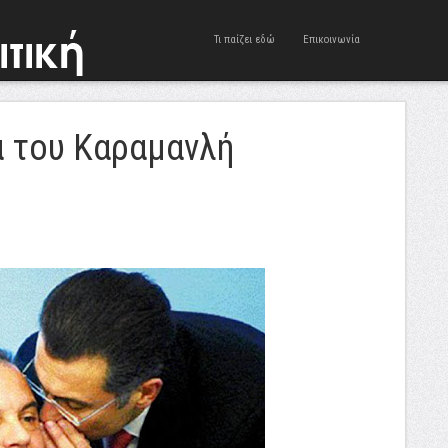
Τι παίζει εδώ
Επικοινωνία
α του Καραμανλή