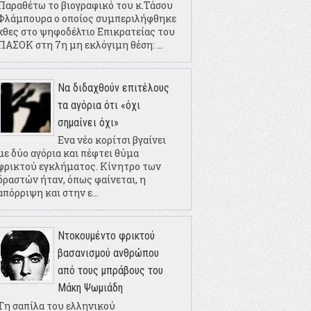
Παραθέτω το βιογραφικό του κ.Τάσου
Φλάμπουρα ο οποίος συμπεριλήφθηκε
χθες στο ψηφοδέλτιο Επικρατείας του
ΠΑΣΟΚ στη 7η μη εκλόγιμη θέση: ...
Να διδαχθούν επιτέλους
τα αγόρια ότι «όχι
σημαίνει όχι»
Ενα νέο κορίτσι βγαίνει
με δύο αγόρια και πέφτει θύμα
φρικτού εγκλήματος. Κίνητρο των
δραστών ήταν, όπως φαίνεται, η
απόρριψη και στην ε...
Ντοκουμέντο φρικτού
βασανισμού ανθρώπου
από τους μπράβους του
Μάκη Ψωμιάδη
Τη σαπίλα του ελληνικού