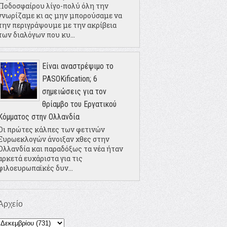
Ποδοσφαίρου λίγο-πολύ όλη την
γνωρίζαμε κι ας μην μπορούσαμε να
την περιγράψουμε με την ακρίβεια
των διαλόγων που κυ...
Είναι αναστρέψιμο το
PASOKification; 6
σημειώσεις για τον
θρίαμβο του Εργατικού
Κόμματος στην Ολλανδία
Οι πρώτες κάλπες των φετινών
Ευρωεκλογών άνοιξαν χθες στην
Ολλανδία και παραδόξως τα νέα ήταν
αρκετά ευχάριστα για τις
φιλοευρωπαϊκές δυν...
Αρχείο