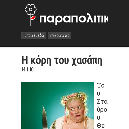
Τι παίζει εδώ
Επικοινωνία
Η κόρη του χασάπη
14.1.10
To
υ
Στα
ύρο
υ
Θε