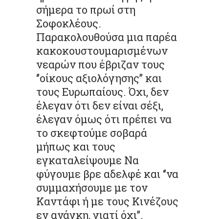
σήμερα το πρωί στη
Σοφοκλέους.
Παρακολουθούσα μια παρέα
κακοκουστουμαρισμένων
νεαρών που έβριζαν τους
‘’οίκους αξιολόγησης’’ και
τους Ευρωπαίους. Όχι, δεν
έλεγαν ότι δεν είναι σέξι,
έλεγαν όμως ότι πρέπει να
το σκεφτούμε σοβαρά
μήπως και τους
εγκαταλείψουμε Να
φύγουμε βρε αδελφέ και ‘’να
συμμαχήσουμε με τον
Καντάφι ή με τους Κινέζους
εν ανάγκη, γιατί όχι’’.