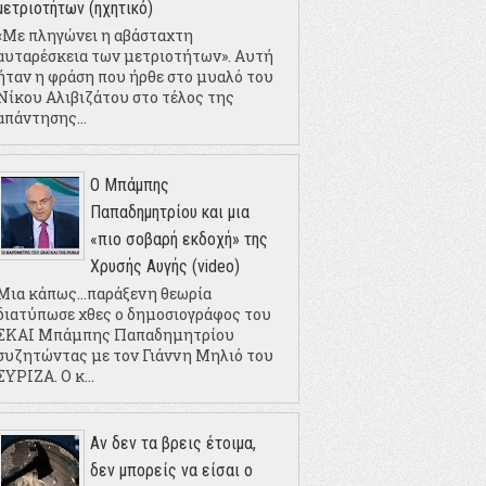
μετριοτήτων (ηχητικό)
«Με πληγώνει η αβάσταχτη
αυταρέσκεια των μετριοτήτων». Αυτή
ήταν η φράση που ήρθε στο μυαλό του
Νίκου Αλιβιζάτου στο τέλος της
απάντησης...
Ο Μπάμπης
Παπαδημητρίου και μια
«πιο σοβαρή εκδοχή» της
Χρυσής Αυγής (video)
Μια κάπως...παράξενη θεωρία
διατύπωσε χθες ο δημοσιογράφος του
ΣΚΑΙ Μπάμπης Παπαδημητρίου
συζητώντας με τον Γιάννη Μηλιό του
ΣΥΡΙΖΑ. Ο κ...
Αν δεν τα βρεις έτοιμα,
δεν μπορείς να είσαι ο