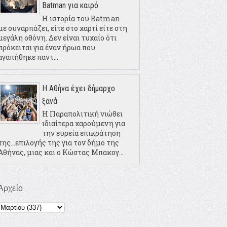
Batman για καιρό
Η ιστορία του Batman
με συναρπάζει, είτε στο χαρτί είτε στη
μεγάλη οθόνη. Δεν είναι τυχαίο ότι
πρόκειται για έναν ήρωα που
αγαπήθηκε παντ...
Η Αθήνα έχει δήμαρχο
ξανά
Η Παραπολιτική νιώθει
ιδιαίτερα χαρούμενη για
την ευρεία επικράτηση
της...επιλογής της για τον δήμο της
Αθήνας, μιας και ο Κώστας Μπακογ...
Αρχείο