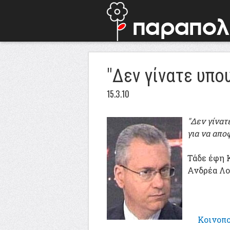
"Δεν γίνατε υπο
15.3.10
"Δεν γίνατ
για να απο
Τάδε έφη 
Ανδρέα Λο
Κοινοπο