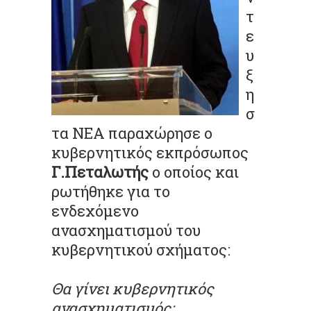
τ
ε
υ
ξ
η
σ
τα
ΝΕΑ
παραχώρησε ο
κυβερνητικός εκπρόσωπος
Γ.Πεταλωτής
ο οποίος και
ρωτήθηκε για το
ενδεχόμενο
ανασχηματισμού του
κυβερνητικού σχήματος:
Θα γίνει κυβερνητικός
ανασχηματισμός;