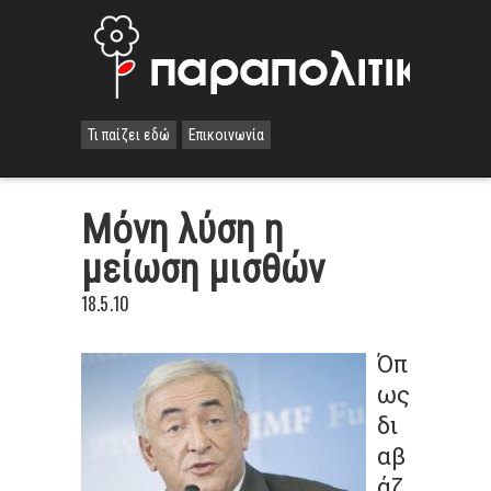
Τι παίζει εδώ
Επικοινωνία
Μόνη λύση η
μείωση μισθών
18.5.10
Όπ
ως
δι
αβ
άζ