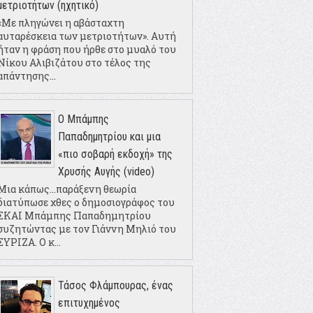
μετριοτήτων (ηχητικό)
«Με πληγώνει η αβάσταχτη
αυταρέσκεια των μετριοτήτων». Αυτή
ήταν η φράση που ήρθε στο μυαλό του
Νίκου Αλιβιζάτου στο τέλος της
απάντησης...
Ο Μπάμπης
Παπαδημητρίου και μια
«πιο σοβαρή εκδοχή» της
Χρυσής Αυγής (video)
Μια κάπως...παράξενη θεωρία
διατύπωσε χθες ο δημοσιογράφος του
ΣΚΑΙ Μπάμπης Παπαδημητρίου
συζητώντας με τον Γιάννη Μηλιό του
ΣΥΡΙΖΑ. Ο κ...
Τάσος Φλάμπουρας, ένας
επιτυχημένος