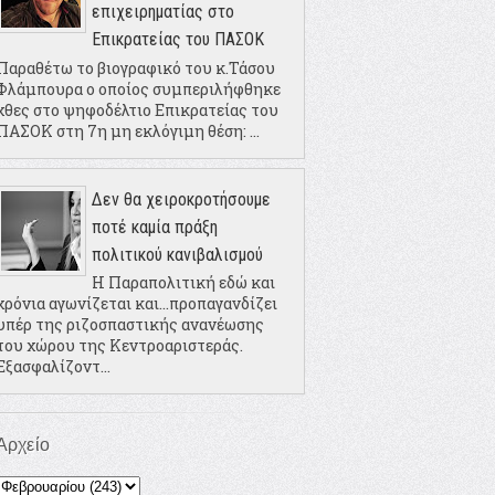
επιχειρηματίας στο
Επικρατείας του ΠΑΣΟΚ
Παραθέτω το βιογραφικό του κ.Τάσου
Φλάμπουρα ο οποίος συμπεριλήφθηκε
χθες στο ψηφοδέλτιο Επικρατείας του
ΠΑΣΟΚ στη 7η μη εκλόγιμη θέση: ...
Δεν θα χειροκροτήσουμε
ποτέ καμία πράξη
πολιτικού κανιβαλισμού
Η Παραπολιτική εδώ και
χρόνια αγωνίζεται και...προπαγανδίζει
υπέρ της ριζοσπαστικής ανανέωσης
του χώρου της Κεντροαριστεράς.
Εξασφαλίζοντ...
Αρχείο