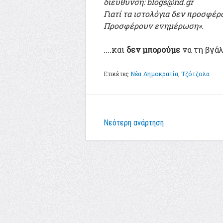
διεύθυνση: blogs@nd.gr
Γιατί τα ιστολόγια δεν προσφέρ
Προσφέρουν ενημέρωση».
....και
δεν μπορούμε
να τη βγάλ
Ετικέτες
Νέα Δημοκρατία
,
Τζότζολα
Νεότερη ανάρτηση