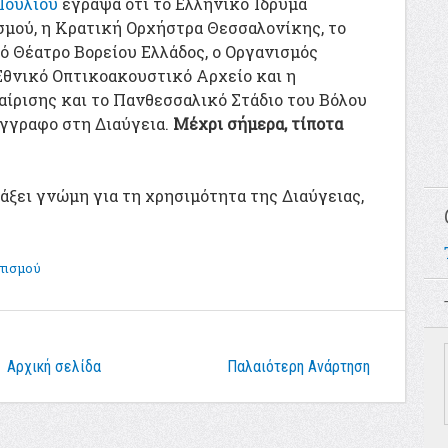
 Ιουλίου
έγραψα ότι το Ελληνικό Ίδρυμα
σμού, η Κρατική Ορχήστρα Θεσσαλονίκης, το
ό Θέατρο Βορείου Ελλάδος, ο Οργανισμός
Εθνικό Οπτικοακουστικό Αρχείο και η
ίρισης και το Πανθεσσαλικό Στάδιο του Βόλου
έγγραφο στη Διαύγεια.
Μέχρι σήμερα, τίποτα
άξει γνώμη για τη χρησιμότητα της Διαύγειας,
τισμού
Αρχική σελίδα
Παλαιότερη Ανάρτηση