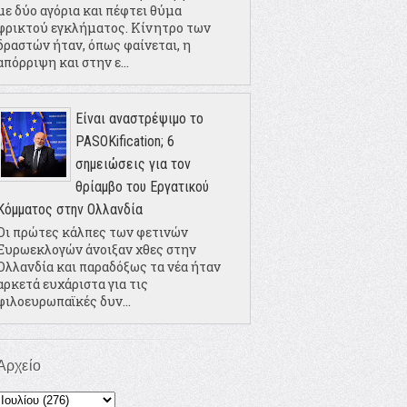
με δύο αγόρια και πέφτει θύμα
φρικτού εγκλήματος. Κίνητρο των
δραστών ήταν, όπως φαίνεται, η
απόρριψη και στην ε...
Είναι αναστρέψιμο το
PASOKification; 6
σημειώσεις για τον
θρίαμβο του Εργατικού
Κόμματος στην Ολλανδία
Οι πρώτες κάλπες των φετινών
Ευρωεκλογών άνοιξαν χθες στην
Ολλανδία και παραδόξως τα νέα ήταν
αρκετά ευχάριστα για τις
φιλοευρωπαϊκές δυν...
Αρχείο