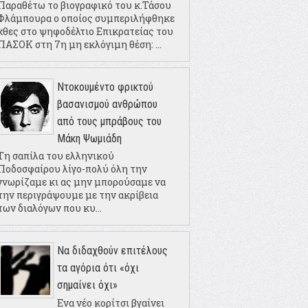
Παραθέτω το βιογραφικό του κ.Τάσου
Φλάμπουρα ο οποίος συμπεριλήφθηκε
χθες στο ψηφοδέλτιο Επικρατείας του
ΠΑΣΟΚ στη 7η μη εκλόγιμη θέση: ...
Ντοκουμέντο φρικτού
βασανισμού ανθρώπου
από τους μπράβους του
Μάκη Ψωμιάδη
Τη σαπίλα του ελληνικού
Ποδοσφαίρου λίγο-πολύ όλη την
γνωρίζαμε κι ας μην μπορούσαμε να
την περιγράψουμε με την ακρίβεια
των διαλόγων που κυ...
Να διδαχθούν επιτέλους
τα αγόρια ότι «όχι
σημαίνει όχι»
Ενα νέο κορίτσι βγαίνει