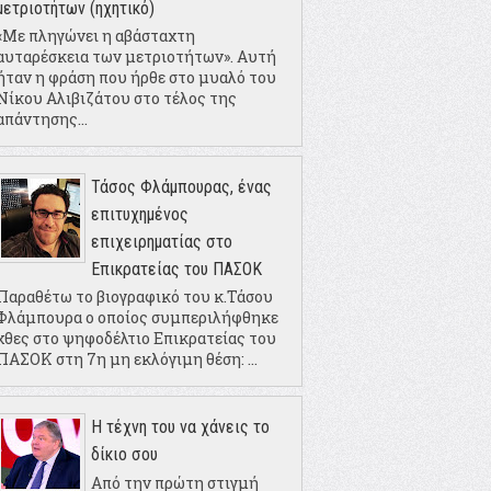
μετριοτήτων (ηχητικό)
«Με πληγώνει η αβάσταχτη
αυταρέσκεια των μετριοτήτων». Αυτή
ήταν η φράση που ήρθε στο μυαλό του
Νίκου Αλιβιζάτου στο τέλος της
απάντησης...
Τάσος Φλάμπουρας, ένας
επιτυχημένος
επιχειρηματίας στο
Επικρατείας του ΠΑΣΟΚ
Παραθέτω το βιογραφικό του κ.Τάσου
Φλάμπουρα ο οποίος συμπεριλήφθηκε
χθες στο ψηφοδέλτιο Επικρατείας του
ΠΑΣΟΚ στη 7η μη εκλόγιμη θέση: ...
Η τέχνη του να χάνεις το
δίκιο σου
Από την πρώτη στιγμή