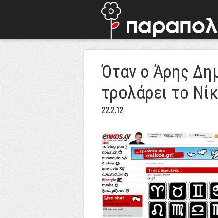
Όταν ο Άρης Δη
τρολάρει το Νί
22.2.12