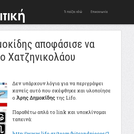
Τι παίζει εδώ
Επικοινωνία
μοκίδης αποφάσισε να
κο Χατζηνικολάου
Δεν υπάρχουν λόγια για να περιγράψει
κανείς αυτό που σκέφθηκε και υλοποίησε
ο
Άρης Δημοκίδης
της Lifo.
Παραθέτω απλά το link και υποκλίνομαι
ταπεινά:
http://www.lifo.gr/team/bitsandpieces/2