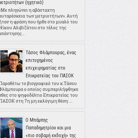
μετριοτήτων (ηχητικό)
«Με πληγώνει η αβάσταχτη
αυταρέσκεια των μετριοτήτων». Αυτή
ήταν η φράση που ήρθε στο μυαλό του
Νίκου Αλιβιζάτου στο τέλος της
απάντησης...
Τάσος Φλάμπουρας, ένας
επιτυχημένος
επιχειρηματίας στο
Επικρατείας του ΠΑΣΟΚ
Παραθέτω το βιογραφικό του κ.Τάσου
Φλάμπουρα ο οποίος συμπεριλήφθηκε
χθες στο ψηφοδέλτιο Επικρατείας του
ΠΑΣΟΚ στη 7η μη εκλόγιμη θέση: ...
Ο Μπάμπης
Παπαδημητρίου και μια
«πιο σοβαρή εκδοχή» της