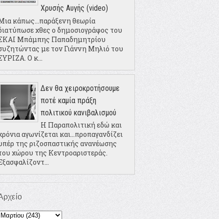
Χρυσής Αυγής (video)
Μια κάπως...παράξενη θεωρία
διατύπωσε χθες ο δημοσιογράφος του
ΣΚΑΙ Μπάμπης Παπαδημητρίου
συζητώντας με τον Γιάννη Μηλιό του
ΣΥΡΙΖΑ. Ο κ...
Δεν θα χειροκροτήσουμε
ποτέ καμία πράξη
πολιτικού κανιβαλισμού
Η Παραπολιτική εδώ και
χρόνια αγωνίζεται και...προπαγανδίζει
υπέρ της ριζοσπαστικής ανανέωσης
του χώρου της Κεντροαριστεράς.
Εξασφαλίζοντ...
Αρχείο