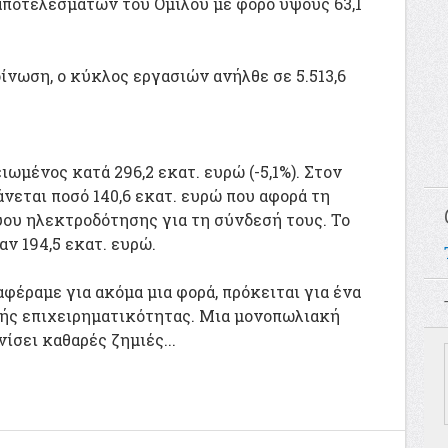
αποτελεσμάτων του Ομίλου με φόρο ύψους 63,1
νωση, ο κύκλος εργασιών ανήλθε σε 5.513,6
μειωμένος κατά 296,2 εκατ. ευρώ (-5,1%). Στον
εται ποσό 140,6 εκατ. ευρώ που αφορά τη
ου ηλεκτροδότησης για τη σύνδεσή τους. Το
αν 194,5 εκατ. ευρώ.
αφέραμε για ακόμα μια φορά, πρόκειται για ένα
κής επιχειρηματικότητας. Μια μονοπωλιακή
ίσει καθαρές ζημιές...