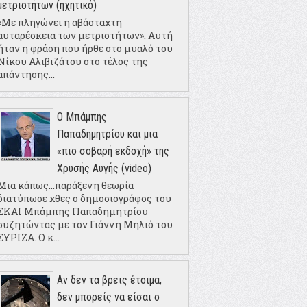
μετριοτήτων (ηχητικό)
«Με πληγώνει η αβάσταχτη
αυταρέσκεια των μετριοτήτων». Αυτή
ήταν η φράση που ήρθε στο μυαλό του
Νίκου Αλιβιζάτου στο τέλος της
απάντησης...
Ο Μπάμπης
Παπαδημητρίου και μια
«πιο σοβαρή εκδοχή» της
Χρυσής Αυγής (video)
Μια κάπως...παράξενη θεωρία
διατύπωσε χθες ο δημοσιογράφος του
ΣΚΑΙ Μπάμπης Παπαδημητρίου
συζητώντας με τον Γιάννη Μηλιό του
ΣΥΡΙΖΑ. Ο κ...
Αν δεν τα βρεις έτοιμα,
δεν μπορείς να είσαι ο