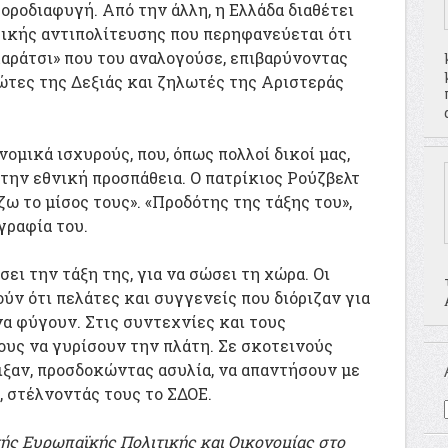
οροδιαφυγή. Από την άλλη, η Ελλάδα διαθέτει
τικής αντιπολίτευσης που περηφανεύεται ότι
χαράτσι» που του αναλογούσε, επιβαρύνοντας
ιώτες της Δεξιάς και ζηλωτές της Αριστεράς
ομικά ισχυρούς, που, όπως πολλοί δικοί μας,
ην εθνική προσπάθεια. Ο πατρίκιος Ρούζβελτ
ω το μίσος τους». «Προδότης της τάξης του»,
γραφία του.
ι την τάξη της, για να σώσει τη χώρα. Οι
ύν ότι πελάτες και συγγενείς που διόριζαν για
να φύγουν. Στις συντεχνίες και τους
υς να γυρίσουν την πλάτη. Σε σκοτεινούς
ιξαν, προσδοκώντας ασυλία, να απαντήσουν με
 στέλνοντάς τους το ΣΔΟΕ.
τής Ευρωπαϊκής Πολιτικής και Οικονομίας στο