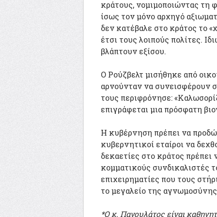
κράτους, νομιμοποιώντας τη φ
ίσως τον μόνο αρχηγό αξιωμα
δεν κατέβαλε στο κράτος το «
έτσι τους λοιπούς πολίτες. Ιδ
βλάπτουν εξίσου.
Ο Ρούζβελτ μισήθηκε από οικον
αρνούνταν να συνεισφέρουν στ
τους περιφρόνησε: «Καλωσορίζ
επιγράφεται μια πρόσφατη βιο
Η κυβέρνηση πρέπει να προδώσε
κυβερνητικοί εταίροι να δεχθο
δεκαετίες στο κράτος πρέπει 
κομματικούς συνδικαλιστές το
επιχειρηματίες που τους στήρ
το μεγαλείο της αγνωμοσύνης,
*Ο κ. Παγουλάτος είναι καθηγη