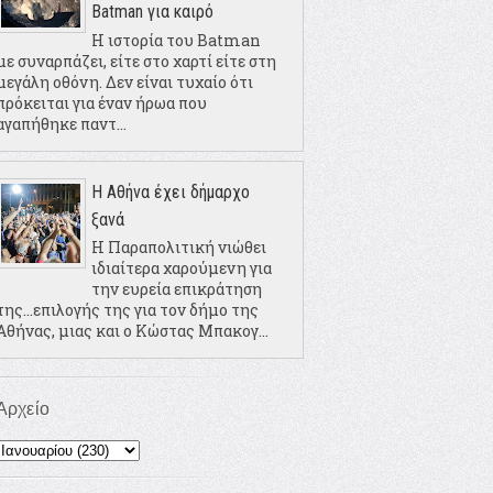
Batman για καιρό
Η ιστορία του Batman
με συναρπάζει, είτε στο χαρτί είτε στη
μεγάλη οθόνη. Δεν είναι τυχαίο ότι
πρόκειται για έναν ήρωα που
αγαπήθηκε παντ...
Η Αθήνα έχει δήμαρχο
ξανά
Η Παραπολιτική νιώθει
ιδιαίτερα χαρούμενη για
την ευρεία επικράτηση
της...επιλογής της για τον δήμο της
Αθήνας, μιας και ο Κώστας Μπακογ...
Αρχείο