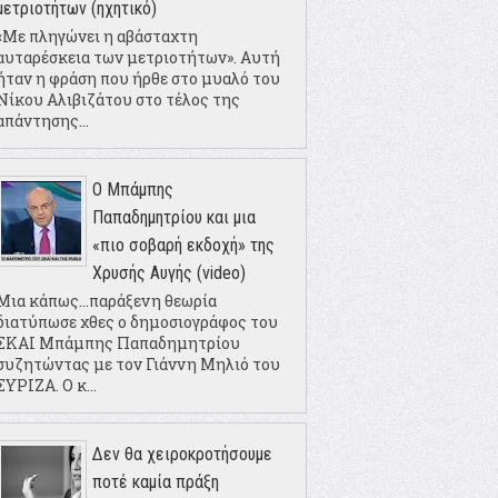
μετριοτήτων (ηχητικό)
«Με πληγώνει η αβάσταχτη
αυταρέσκεια των μετριοτήτων». Αυτή
ήταν η φράση που ήρθε στο μυαλό του
Νίκου Αλιβιζάτου στο τέλος της
απάντησης...
Ο Μπάμπης
Παπαδημητρίου και μια
«πιο σοβαρή εκδοχή» της
Χρυσής Αυγής (video)
Μια κάπως...παράξενη θεωρία
διατύπωσε χθες ο δημοσιογράφος του
ΣΚΑΙ Μπάμπης Παπαδημητρίου
συζητώντας με τον Γιάννη Μηλιό του
ΣΥΡΙΖΑ. Ο κ...
Δεν θα χειροκροτήσουμε
ποτέ καμία πράξη