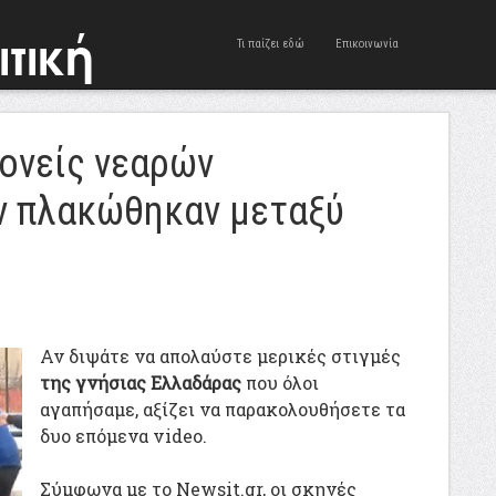
Τι παίζει εδώ
Επικοινωνία
Γονείς νεαρών
ν πλακώθηκαν μεταξύ
Αν διψάτε να απολαύστε μερικές στιγμές
της γνήσιας Ελλαδάρας
που όλοι
αγαπήσαμε, αξίζει να παρακολουθήσετε τα
δυο επόμενα video.
Σύμφωνα με το Newsit.gr, οι σκηνές