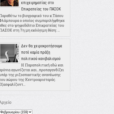
επιχειρηματίας στο
Επικρατείας του ΠΑΣΟΚ
Παραθέτω το βιογραφικό του κ.Τάσου
Φλάμπουρα ο οποίος συμπεριλήφθηκε
χθες στο ψηφοδέλτιο Επικρατείας του
ΠΑΣΟΚ στη 7η μη εκλόγιμη θέση: ...
Δεν θα χειροκροτήσουμε
ποτέ καμία πράξη
πολιτικού κανιβαλισμού
Η Παραπολιτική εδώ και
χρόνια αγωνίζεται και...προπαγανδίζει
υπέρ της ριζοσπαστικής ανανέωσης
του χώρου της Κεντροαριστεράς.
Εξασφαλίζοντ...
Αρχείο