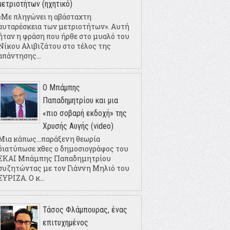
μετριοτήτων (ηχητικό)
«Με πληγώνει η αβάσταχτη
αυταρέσκεια των μετριοτήτων». Αυτή
ήταν η φράση που ήρθε στο μυαλό του
Νίκου Αλιβιζάτου στο τέλος της
απάντησης...
Ο Μπάμπης
Παπαδημητρίου και μια
«πιο σοβαρή εκδοχή» της
Χρυσής Αυγής (video)
Μια κάπως...παράξενη θεωρία
διατύπωσε χθες ο δημοσιογράφος του
ΣΚΑΙ Μπάμπης Παπαδημητρίου
συζητώντας με τον Γιάννη Μηλιό του
ΣΥΡΙΖΑ. Ο κ...
Τάσος Φλάμπουρας, ένας
επιτυχημένος