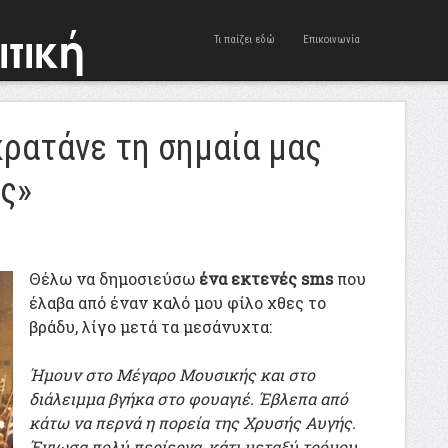
Τι παίζει εδώ
Επικοινωνία
κρατάνε τη σημαία μας
ς»
Θέλω να δημοσιεύσω
ένα εκτενές sms
που
έλαβα από έναν καλό μου φίλο χθες το
βράδυ, λίγο μετά τα μεσάνυχτα:
Ήμουν στο Μέγαρο Μουσικής και στο
διάλειμμα βγήκα στο φουαγιέ. Έβλεπα από
κάτω να περνά η πορεία της Χρυσής Αυγής.
Ένιωσα πολύ περίεργα, κάτι μεταξύ τρόμου