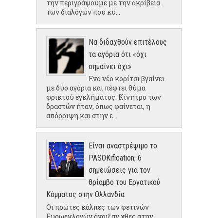
την περιγράψουμε με την ακρίβεια
των διαλόγων που κυ...
Να διδαχθούν επιτέλους
τα αγόρια ότι «όχι
σημαίνει όχι»
Ενα νέο κορίτσι βγαίνει
με δύο αγόρια και πέφτει θύμα
φρικτού εγκλήματος. Κίνητρο των
δραστών ήταν, όπως φαίνεται, η
απόρριψη και στην ε...
Είναι αναστρέψιμο το
PASOKification; 6
σημειώσεις για τον
θρίαμβο του Εργατικού
Κόμματος στην Ολλανδία
Οι πρώτες κάλπες των φετινών
Ευρωεκλογών άνοιξαν χθες στην