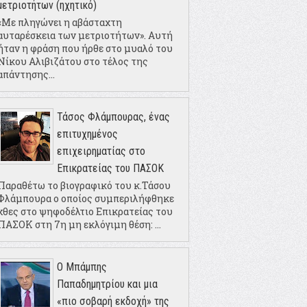
μετριοτήτων (ηχητικό)
«Με πληγώνει η αβάσταχτη
αυταρέσκεια των μετριοτήτων». Αυτή
ήταν η φράση που ήρθε στο μυαλό του
Νίκου Αλιβιζάτου στο τέλος της
απάντησης...
Τάσος Φλάμπουρας, ένας
επιτυχημένος
επιχειρηματίας στο
Επικρατείας του ΠΑΣΟΚ
Παραθέτω το βιογραφικό του κ.Τάσου
Φλάμπουρα ο οποίος συμπεριλήφθηκε
χθες στο ψηφοδέλτιο Επικρατείας του
ΠΑΣΟΚ στη 7η μη εκλόγιμη θέση: ...
Ο Μπάμπης
Παπαδημητρίου και μια
«πιο σοβαρή εκδοχή» της