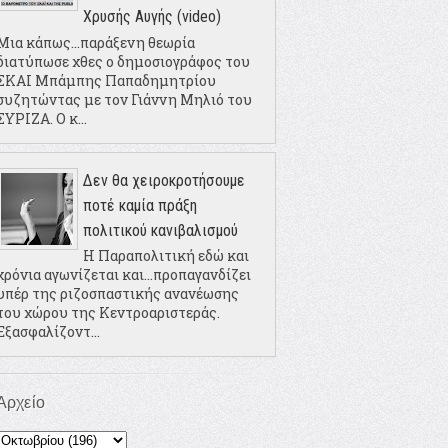
Χρυσής Αυγής (video)
Μια κάπως...παράξενη θεωρία
διατύπωσε χθες ο δημοσιογράφος του
ΣΚΑΙ Μπάμπης Παπαδημητρίου
συζητώντας με τον Γιάννη Μηλιό του
ΣΥΡΙΖΑ. Ο κ...
Δεν θα χειροκροτήσουμε
ποτέ καμία πράξη
πολιτικού κανιβαλισμού
Η Παραπολιτική εδώ και
χρόνια αγωνίζεται και...προπαγανδίζει
υπέρ της ριζοσπαστικής ανανέωσης
του χώρου της Κεντροαριστεράς.
Εξασφαλίζοντ...
Αρχείο