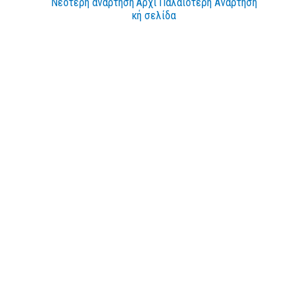
Νεότερη ανάρτηση
Αρχι
Παλαιότερη Ανάρτηση
κή σελίδα