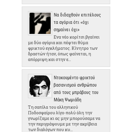
Να διδαχθούν επιτέλους
τα αγόρια ότι «όχι
σημαίνει όχι»
Ενα νέο κορίτσι βγαίνει
με δύο αγόρια και πέφτει θύμα
φρικτού εγκλήματος. Κίνητρο των
δραστών ήταν, όπως φαίνεται, η
απόρριψη και στην ε...
Ντοκουμέντο φρικτού
βασανισμού ανθρώπου
από τους μπράβους του
Μάκη Ψωμιάδη
Τη σαπίλα του ελληνικού
Ποδοσφαίρου λίγο-πολύ όλη την
γνωρίζαμε κι ας μην μπορούσαμε να
την περιγράψουμε με την ακρίβεια
των διαλόγων που κυ...