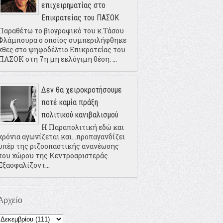
επιχειρηματίας στο
Επικρατείας του ΠΑΣΟΚ
Παραθέτω το βιογραφικό του κ.Τάσου
Φλάμπουρα ο οποίος συμπεριλήφθηκε
χθες στο ψηφοδέλτιο Επικρατείας του
ΠΑΣΟΚ στη 7η μη εκλόγιμη θέση: ...
Δεν θα χειροκροτήσουμε
ποτέ καμία πράξη
πολιτικού κανιβαλισμού
Η Παραπολιτική εδώ και
χρόνια αγωνίζεται και...προπαγανδίζει
υπέρ της ριζοσπαστικής ανανέωσης
του χώρου της Κεντροαριστεράς.
Εξασφαλίζοντ...
Αρχείο