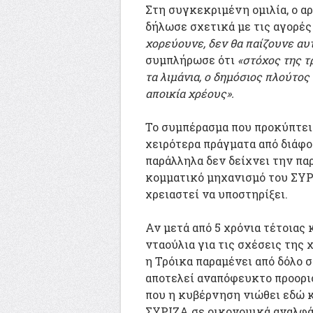
Στη συγκεκριμένη ομιλία, ο 
δήλωσε σχετικά με τις αγορές
χορεύουνε, δεν θα παίζουνε αυ
συμπλήρωσε ότι
«στόχος της τρ
τα λιμάνια, ο δημόσιος πλούτο
αποικία χρέους».
Το συμπέρασμα που προκύπτει ε
χειρότερα πράγματα από διάφ
παράλληλα δεν δείχνει την πα
κομματικό μηχανισμό του ΣΥΡ
χρειαστεί να υποστηρίξει.
Αν μετά από 5 χρόνια τέτοιας 
νταούλια για τις σχέσεις της 
η Τρόικα παραμένει από δόλο σ
αποτελεί αναπόφευκτο προορισ
που η κυβέρνηση νιώθει εδώ κ
ΣΥΡΙΖΑ σε οικονομικά αναλφά