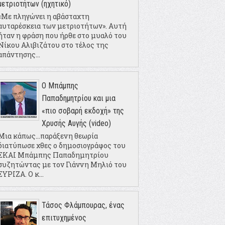
μετριοτήτων (ηχητικό)
«Με πληγώνει η αβάσταχτη
αυταρέσκεια των μετριοτήτων». Αυτή
ήταν η φράση που ήρθε στο μυαλό του
Νίκου Αλιβιζάτου στο τέλος της
απάντησης...
Ο Μπάμπης
Παπαδημητρίου και μια
«πιο σοβαρή εκδοχή» της
Χρυσής Αυγής (video)
Μια κάπως...παράξενη θεωρία
διατύπωσε χθες ο δημοσιογράφος του
ΣΚΑΙ Μπάμπης Παπαδημητρίου
συζητώντας με τον Γιάννη Μηλιό του
ΣΥΡΙΖΑ. Ο κ...
Τάσος Φλάμπουρας, ένας
επιτυχημένος