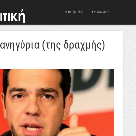
Τι παίζει εδώ
Επικοινωνία
πανηγύρια (της δραχμής)