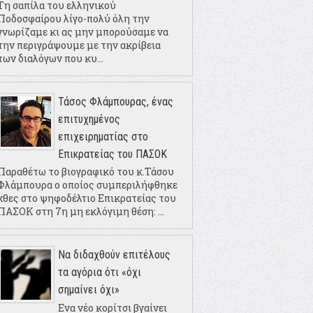
Τη σαπίλα του ελληνικού
Ποδοσφαίρου λίγο-πολύ όλη την
γνωρίζαμε κι ας μην μπορούσαμε να
την περιγράψουμε με την ακρίβεια
των διαλόγων που κυ...
Τάσος Φλάμπουρας, ένας
επιτυχημένος
επιχειρηματίας στο
Επικρατείας του ΠΑΣΟΚ
Παραθέτω το βιογραφικό του κ.Τάσου
Φλάμπουρα ο οποίος συμπεριλήφθηκε
χθες στο ψηφοδέλτιο Επικρατείας του
ΠΑΣΟΚ στη 7η μη εκλόγιμη θέση: ...
Να διδαχθούν επιτέλους
τα αγόρια ότι «όχι
σημαίνει όχι»
Ενα νέο κορίτσι βγαίνει