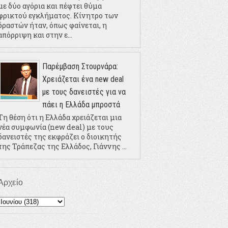
με δύο αγόρια και πέφτει θύμα
φρικτού εγκλήματος. Κίνητρο των
δραστών ήταν, όπως φαίνεται, η
απόρριψη και στην ε...
Παρέμβαση Στουρνάρα:
Χρειάζεται ένα new deal
με τους δανειστές για να
πάει η Ελλάδα μπροστά
Τη θέση ότι η Ελλάδα χρειάζεται μια
νέα συμφωνία (new deal) με τους
δανειστές της εκφράζει ο διοικητής
της Τράπεζας της Ελλάδος, Γιάννης ...
Αρχείο