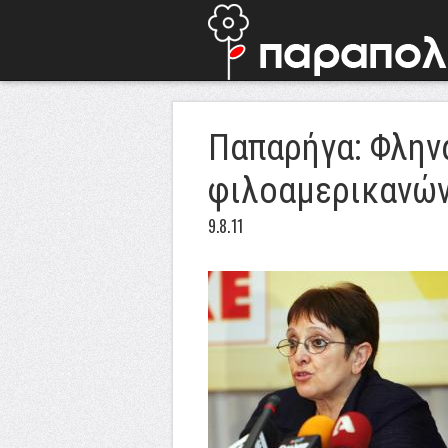
Παπαρήγα: Φλην
φιλοαμερικανών
9.8.11