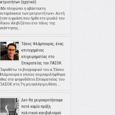
μετριοτήτων (ηχητικό)
«Με πληγώνει η αβάσταχτη
αυταρέσκεια των μετριοτήτων». Αυτή
ήταν η φράση που ήρθε στο μυαλό του
Νίκου Αλιβιζάτου στο τέλος της
απάντησης...
Τάσος Φλάμπουρας, ένας
επιτυχημένος
επιχειρηματίας στο
Επικρατείας του ΠΑΣΟΚ
Παραθέτω το βιογραφικό του κ.Τάσου
Φλάμπουρα ο οποίος συμπεριλήφθηκε
χθες στο ψηφοδέλτιο Επικρατείας του
ΠΑΣΟΚ στη 7η μη εκλόγιμη θέση: ...
Δεν θα χειροκροτήσουμε
ποτέ καμία πράξη
πολιτικού κανιβαλισμού