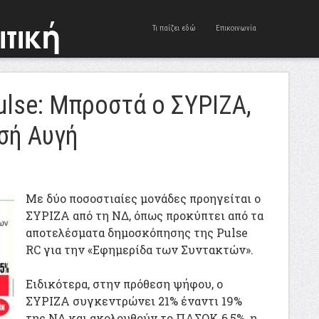
Τι παίζει εδώ
Επικοινωνία
lse: Μπροστά ο ΣΥΡΙΖΑ,
σή Αυγή
Με δύο ποσοστιαίες μονάδες προηγείται ο
ΣΥΡΙΖΑ από τη ΝΔ, όπως προκύπτει από τα
αποτελέσματα δημοσκόπησης της Pulse
RC για την «Εφημερίδα των Συντακτών».
Ειδικότερα, στην πρόθεση ψήφου, ο
ΣΥΡΙΖΑ συγκεντρώνει 21% έναντι 19%
της ΝΔ και ακολουθούν το ΠΑΣΟΚ 6,5%, η