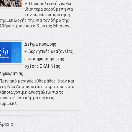
Η Παραπολιτική νιώθει
ιδιαίτερα χαρούμενη για
την ευρεία επικράτηση
της...επιλογής της για τον δήμο της
Αθήνας, μιας και ο Κώστας Μπακογ...
Δείγμα πρόωρης
κυβερνητικής αλαζονείας
η επισημοποίηση της
σχέσης ΣΚΑΙ-Νέας
Δημοκρατίας
Πριν από μερικές εβδομάδες, όταν και
στη Νέα Δημοκρατία επικρατούσε μια
κάποια γόνιμη ανασφάλεια για το
ποσοστό του κόμματος στις
Ευρωεκλ...
Αρχείο