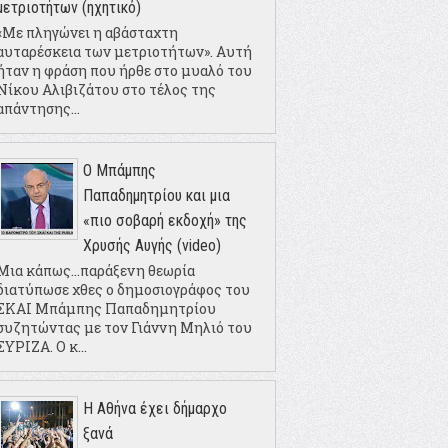
μετριοτήτων (ηχητικό)
«Με πληγώνει η αβάσταχτη
αυταρέσκεια των μετριοτήτων». Αυτή
ήταν η φράση που ήρθε στο μυαλό του
Νίκου Αλιβιζάτου στο τέλος της
απάντησης...
Ο Μπάμπης
Παπαδημητρίου και μια
«πιο σοβαρή εκδοχή» της
Χρυσής Αυγής (video)
Μια κάπως...παράξενη θεωρία
διατύπωσε χθες ο δημοσιογράφος του
ΣΚΑΙ Μπάμπης Παπαδημητρίου
συζητώντας με τον Γιάννη Μηλιό του
ΣΥΡΙΖΑ. Ο κ...
Η Αθήνα έχει δήμαρχο
ξανά