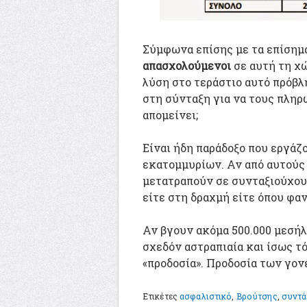
Σύμφωνα επίσης με τα επίσημα 
απασχολούμενοι
σε αυτή τη χ
λύση στο τεράστιο αυτό πρόβλ
στη σύνταξη για να τους πληρ
απομείνει;
Είναι ήδη παράδοξο που εργάζο
εκατομμυρίων. Αν από αυτούς 
μετατραπούν σε συνταξιούχου
είτε στη δραχμή είτε όπου φα
Αν βγουν ακόμα 500.000 μεσήλ
σχεδόν αστραπιαία και ίσως τ
«προδοσία». Προδοσία των γον
Ετικέτες
ασφαλιστικό
,
Βρούτσης
,
συντά