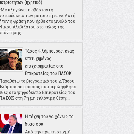
μετριοτήτων (ηχητικό)
«Με πληγώνει η αβάσταχτη
αυταρέσκεια των μετριοτήτων». Αυτή
ήταν η φράση που ήρθε στο μυαλό του
Νίκου Αλιβιζάτου στο τέλος της
απάντησης...
Τάσος Φλάμπουρας, ένας
επιτυχημένος
επιχειρηματίας στο
Επικρατείας του ΠΑΣΟΚ
Παραθέτω το βιογραφικό του κ.Τάσου
Φλάμπουρα ο οποίος συμπεριλήφθηκε
χθες στο ψηφοδέλτιο Επικρατείας του
ΠΑΣΟΚ στη 7η μη εκλόγιμη θέση: ...
Η τέχνη του να χάνεις το
δίκιο σου
Από την πρώτη στιγμή