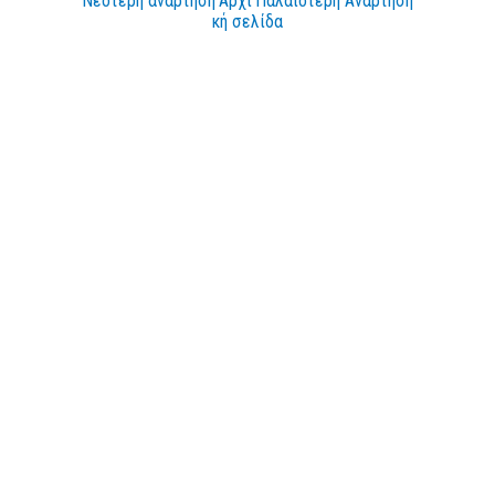
Νεότερη ανάρτηση
Αρχι
Παλαιότερη Ανάρτηση
κή σελίδα