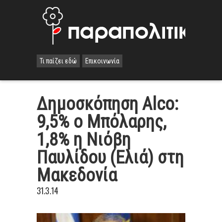
Τι παίζει εδώ
Επικοινωνία
Δημοσκόπηση Alco:
9,5% o Mπόλαρης,
1,8% η Νιόβη
Παυλίδου (Ελιά) στη
Μακεδονία
31.3.14