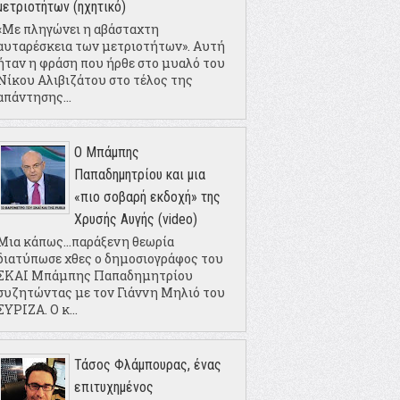
μετριοτήτων (ηχητικό)
«Με πληγώνει η αβάσταχτη
αυταρέσκεια των μετριοτήτων». Αυτή
ήταν η φράση που ήρθε στο μυαλό του
Νίκου Αλιβιζάτου στο τέλος της
απάντησης...
Ο Μπάμπης
Παπαδημητρίου και μια
«πιο σοβαρή εκδοχή» της
Χρυσής Αυγής (video)
Μια κάπως...παράξενη θεωρία
διατύπωσε χθες ο δημοσιογράφος του
ΣΚΑΙ Μπάμπης Παπαδημητρίου
συζητώντας με τον Γιάννη Μηλιό του
ΣΥΡΙΖΑ. Ο κ...
Τάσος Φλάμπουρας, ένας
επιτυχημένος