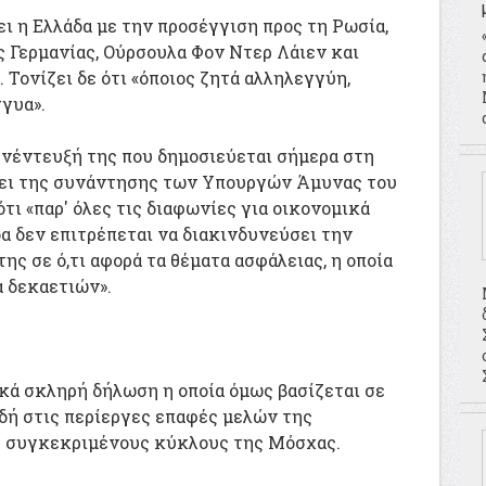
ι η Ελλάδα με την προσέγγιση προς τη Ρωσία,
 Γερμανίας, Ούρσουλα Φον Ντερ Λάιεν και
 Τονίζει δε ότι «όποιος ζητά αλληλεγγύη,
γγυα».
υνέντευξή της που δημοσιεύεται σήμερα στη
ψει της συνάντησης των Υπουργών Άμυνας του
ότι «παρ' όλες τις διαφωνίες για οικονομικά
δα δεν επιτρέπεται να διακινδυνεύσει την
ης σε ό,τι αφορά τα θέματα ασφάλειας, η οποία
α δεκαετιών».
ικά σκληρή δήλωση η οποία όμως βασίζεται σε
δή στις περίεργες επαφές μελών της
 συγκεκριμένους κύκλους της Μόσχας.