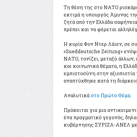
Τη θέση της στο ΝΑΤΟ ρισκάρε
εκτιμά η υπουργός Άμυνας της
ζητά από την Ελλάδα σαφήνεια.
πρέπει και να φέρεται αλληλέ
Η κυρία Φον Ντερ Λάιεν, σε σ
«Sueddeutsche Zeitung» ενό
ΝΑΤΟ, τονίζει, μεταξύ άλλων, 
και κοινωνικά θέματα, η Ελλά
εμπιστοσύνη στην αξιοπιστία τ
αναπτύχθηκε κατά τη διάρκει
Αναλυτικά
στο Πρώτο Θέμα
.
Πρόκειται για μια αντικειμεν
ένα πραγματικό γεγονός, δηλα
κυβέρνησης ΣΥΡΙΖΑ-ΑΝΕΛ με