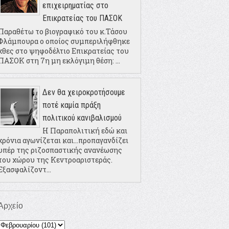
επιχειρηματίας στο
Επικρατείας του ΠΑΣΟΚ
Παραθέτω το βιογραφικό του κ.Τάσου
Φλάμπουρα ο οποίος συμπεριλήφθηκε
χθες στο ψηφοδέλτιο Επικρατείας του
ΠΑΣΟΚ στη 7η μη εκλόγιμη θέση: ...
Δεν θα χειροκροτήσουμε
ποτέ καμία πράξη
πολιτικού κανιβαλισμού
Η Παραπολιτική εδώ και
χρόνια αγωνίζεται και...προπαγανδίζει
υπέρ της ριζοσπαστικής ανανέωσης
του χώρου της Κεντροαριστεράς.
Εξασφαλίζοντ...
Αρχείο