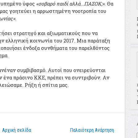
 λυπημένο ύφος
«σοβαρό παιδί αλλά...ΠΑΣΟΚ;»
. Θα
 μας γοητεύει η αρρωστημένη νοοτροπία του
νωνίας»
.
τήσει στρατηγό και αξιωματικούς που να
ν ελληνική κοινωνία του 2017. Μια παράταξη
κοποιήσει ένδοξα συνθήματα του παρελθόντος
ημα.
ανέναν συμβιβασμό. Αυτοί που ονειρεύονται
ν ένα πράσινο ΚΚΕ, πρέπει να συντριβούν. Αν
λειώσαμε. Ρήξη ή σπίτια μας.
7
Αρχική σελίδα
Παλαιότερη Ανάρτηση