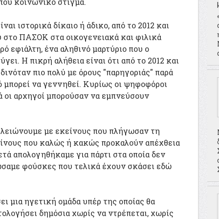
που κοινωνικό στίγμα.
είναι ιστορικά δίκαιο ή άδικο, από το 2012 και
υ στο ΠΑΣΟΚ στα οικογενειακά και φιλικά
ό εφιάλτη, ένα αληθινό μαρτύριο που ο
ει. Η πικρή αλήθεια είναι ότι από το 2012 και
δινόταν πιο πολύ με όρους "παρηγοριάς" παρά
λό μπορεί να γεννηθεί. Κυρίως οι ψηφοφόροι
ά οι αρχηγοί μπορούσαν να εμπνεύσουν
 τελειώνουμε με εκείνους που πλήγωσαν τη
είνους που καλώς ή κακώς προκαλούν απέχθεια
τά απολογηθήκαμε για πάρτι στα οποία δεν
σαμε φούσκες που τελικά έχουν σκάσει εδώ
ει μια ηγετική ομάδα υπέρ της οποίας θα
τολογήσει δημόσια χωρίς να ντρέπεται, χωρίς