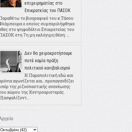
επιχειρηματίας στο
Επικρατείας του ΠΑΣΟΚ
Παραθέτω το βιογραφικό του κ.Τάσου
Φλάμπουρα ο οποίος συμπεριλήφθηκε
χθες στο ψηφοδέλτιο Επικρατείας του
ΠΑΣΟΚ στη 7η μη εκλόγιμη θέση: ...
Δεν θα χειροκροτήσουμε
ποτέ καμία πράξη
πολιτικού κανιβαλισμού
Η Παραπολιτική εδώ και
χρόνια αγωνίζεται και...προπαγανδίζει
υπέρ της ριζοσπαστικής ανανέωσης
του χώρου της Κεντροαριστεράς.
Εξασφαλίζοντ...
Αρχείο