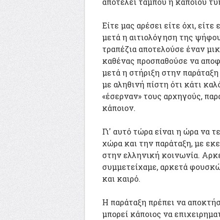
αποτελεί ταμπού ή κάποιου τύ
Είτε μας αρέσει είτε όχι, είτε 
μετά η αιτιολόγηση της ψήφο
τραπέζια αποτελούσε έναν μικρ
καθένας προσπαθούσε να αποφύγ
μετά η στήριξη στην παράταξη 
με αληθινή πίστη ότι κάτι κα
«έσερναν» τους αρχηγούς, παρ
κάποιον.
Γι' αυτό τώρα είναι η ώρα να
χώρα και την παράταξη, με εκ
στην ελληνική κοινωνία. Αρκε
συμμετείχαμε, αρκετά φουσκώ
και καιρό.
Η παράταξη πρέπει να αποκτήσ
μπορεί κάποιος να επιχειρημα