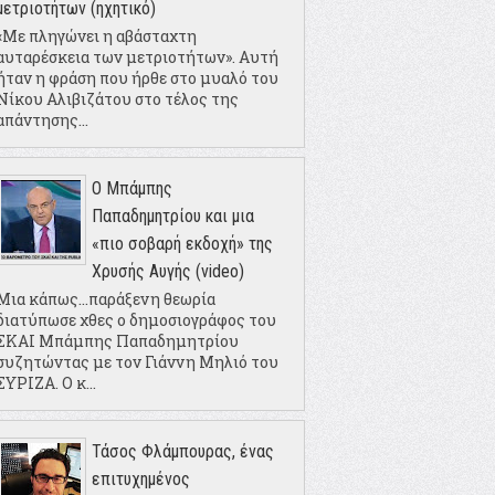
μετριοτήτων (ηχητικό)
«Με πληγώνει η αβάσταχτη
αυταρέσκεια των μετριοτήτων». Αυτή
ήταν η φράση που ήρθε στο μυαλό του
Νίκου Αλιβιζάτου στο τέλος της
απάντησης...
Ο Μπάμπης
Παπαδημητρίου και μια
«πιο σοβαρή εκδοχή» της
Χρυσής Αυγής (video)
Μια κάπως...παράξενη θεωρία
διατύπωσε χθες ο δημοσιογράφος του
ΣΚΑΙ Μπάμπης Παπαδημητρίου
συζητώντας με τον Γιάννη Μηλιό του
ΣΥΡΙΖΑ. Ο κ...
Τάσος Φλάμπουρας, ένας
επιτυχημένος