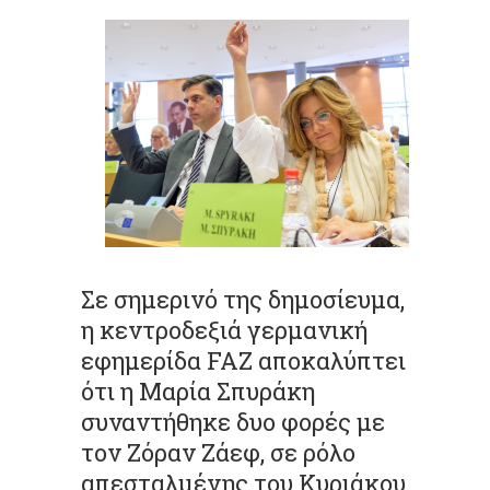
Σε σημερινό της δημοσίευμα,
η κεντροδεξιά γερμανική
εφημερίδα FAZ αποκαλύπτει
ότι η Μαρία Σπυράκη
συναντήθηκε δυο φορές με
τον Ζόραν Ζάεφ, σε ρόλο
απεσταλμένης του Κυριάκου