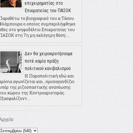
επιχειρηματίας στο
Επικρατείας του ΠΑΣΟΚ
Παραθέτω το βιογραφικό του κ.Τάσου
Φλάμπουρα ο οποίος συμπεριλήφθηκε
χθες στο ψηφοδέλτιο Επικρατείας του
ΠΑΣΟΚ στη 7η μη εκλόγιμη θέση: ...
Δεν θα χειροκροτήσουμε
ποτέ καμία πράξη
πολιτικού κανιβαλισμού
Η Παραπολιτική εδώ και
χρόνια αγωνίζεται και...προπαγανδίζει
υπέρ της ριζοσπαστικής ανανέωσης
του χώρου της Κεντροαριστεράς.
Εξασφαλίζοντ...
Αρχείο