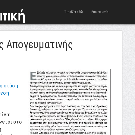
Τι παίζει εδώ
Επικοινωνία
ης Απογευματινής
η στάση
θεση
είναι
νεται στο
η