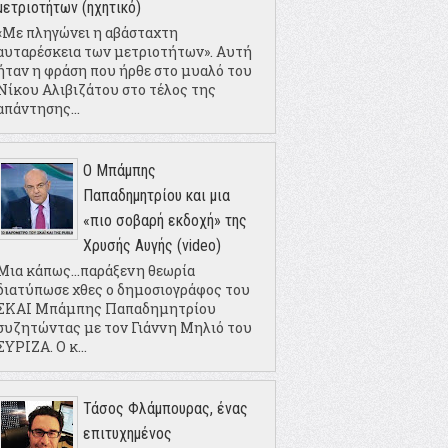
μετριοτήτων (ηχητικό)
«Με πληγώνει η αβάσταχτη
αυταρέσκεια των μετριοτήτων». Αυτή
ήταν η φράση που ήρθε στο μυαλό του
Νίκου Αλιβιζάτου στο τέλος της
απάντησης...
Ο Μπάμπης
Παπαδημητρίου και μια
«πιο σοβαρή εκδοχή» της
Χρυσής Αυγής (video)
Μια κάπως...παράξενη θεωρία
διατύπωσε χθες ο δημοσιογράφος του
ΣΚΑΙ Μπάμπης Παπαδημητρίου
συζητώντας με τον Γιάννη Μηλιό του
ΣΥΡΙΖΑ. Ο κ...
Τάσος Φλάμπουρας, ένας
επιτυχημένος