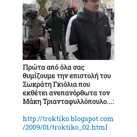
Πρώτα από όλα σας
θυμίζουμε την επιστολή του
Σωκράτη Γκιόλια που
εκθέτει ανεπανόρθωτα τον
Μάκη Τριανταφυλλόπουλο...:
http://troktiko.blogspot.com
/2009/01/troktiko_02.html