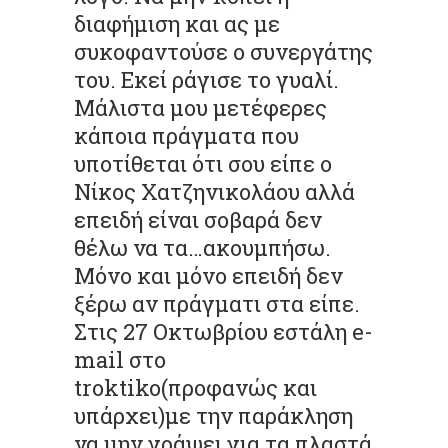
διαφήμιση και ας με
συκοφαντούσε ο συνεργάτης
του. Εκεί ράγισε το γυαλί.
Μάλιστα μου μετέφερες
κάποια πράγματα που
υποτίθεται ότι σου είπε ο
Νίκος Χατζηνικολάου αλλά
επειδή είναι σοβαρά δεν
θέλω να τα…ακουμπήσω.
Μόνο και μόνο επειδή δεν
ξέρω αν πράγματι στα είπε.
Στις 27 Οκτωβρίου εστάλη e-
mail στο
troktiko(προφανώς και
υπάρχει)με την παράκληση
να μην γράψει για τα πλαστά