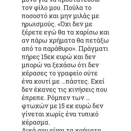
τον φίλο μου. Πούλα το
ποσοστό και μην μιλάς με
ηρωισμούς. «Όχι δεν με
ξέρετε εγώ θα τα χαρίσω και
αν πάρω χρήματα θα πετάξω
από το παράθυρο». Πράγματι
πήρες 15εκ ευρώ και δεν
μπορώ να ξεχάσω ότι δεν
κέρασες το γραφείο ούτε
ένα κουτί με …πάστες. Εκεί
δεν έκανες τις κινήσεις που
έπρεπε. Ρόμπεν των …
φτωχών με 15 εκ ευρώ δεν
γίνεται χωρίς ένα τυπικό
κέρασμα.
Δικά σου είναι τα χρήματα