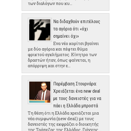
των διαλόγων που κυ...
Να διδαχθούν επιτέλους
τα αγόρια ότι «όχι
σημαίνει όχι»
Ενα νέο κορίτσι βγαίνει
με δύο αγόρια και πέφτει θύμα
φρικτού εγκλήματος. Κίνητρο των
δραστών ήταν, όπως φαίνεται, η
απόρριψη και στην ε...
Παρέμβαση Στουρνάρα:
Χρειάζεται ένα new deal
με τους δανειστές για να
πάει η Ελλάδα μπροστά
Τη θέση ότι η Ελλάδα χρειάζεται μια
νέα συμφωνία (new deal) με τους
δανειστές της εκφράζει ο διοικητής
της Τράπεζας της Ελλάδος, Γιάννης ...